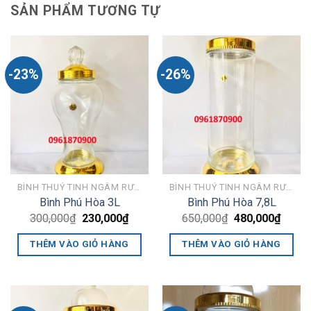
SẢN PHẨM TƯƠNG TỰ
-23%
-26%
BÌNH THUỶ TINH NGÂM RƯỢU PHÚ HOÀ
BÌNH THUỶ TINH NGÂM RƯỢU PHÚ HOÀ
Bình Phú Hòa 3L
Bình Phú Hòa 7,8L
Giá
Giá
Giá
Giá
300,000
₫
230,000
₫
650,000
₫
480,000
₫
gốc
hiện
gốc
hiện
là:
tại
là:
tại
THÊM VÀO GIỎ HÀNG
THÊM VÀO GIỎ HÀNG
300,000₫.
là:
650,000₫.
là:
230,000₫.
480,0