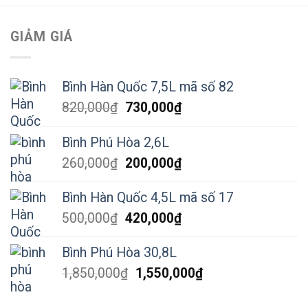
GIẢM GIÁ
Bình Hàn Quốc 7,5L mã số 82
Giá
Giá
820,000
₫
730,000
₫
gốc
hiện
là:
tại
Bình Phú Hòa 2,6L
820,000₫.
là:
Giá
Giá
260,000
₫
200,000
₫
730,000₫.
gốc
hiện
là:
tại
Bình Hàn Quốc 4,5L mã số 17
260,000₫.
là:
Giá
Giá
500,000
₫
420,000
₫
200,000₫.
gốc
hiện
là:
tại
Bình Phú Hòa 30,8L
500,000₫.
là:
Giá
Giá
1,850,000
₫
1,550,000
₫
420,000₫.
gốc
hiện
là:
tại