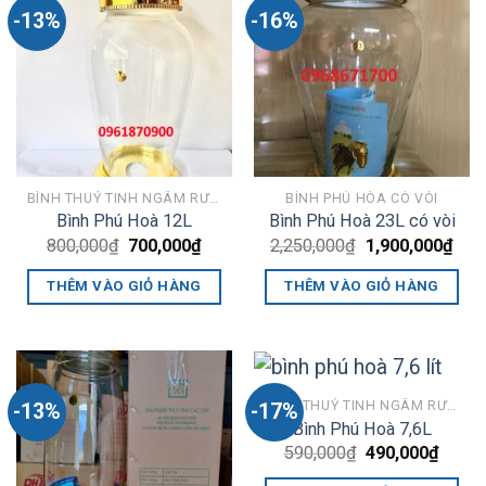
-13%
-16%
BÌNH THUỶ TINH NGÂM RƯỢU PHÚ HOÀ
BÌNH PHÚ HÒA CÓ VÒI
Bình Phú Hoà 12L
Bình Phú Hoà 23L có vòi
Giá
Giá
Giá
Giá
800,000
₫
700,000
₫
2,250,000
₫
1,900,000
₫
gốc
hiện
gốc
hiện
là:
tại
là:
tại
THÊM VÀO GIỎ HÀNG
THÊM VÀO GIỎ HÀNG
800,000₫.
là:
2,250,000₫.
là:
700,000₫.
1,90
BÌNH THUỶ TINH NGÂM RƯỢU PHÚ HOÀ
-13%
-17%
Bình Phú Hoà 7,6L
Giá
Giá
590,000
₫
490,000
₫
gốc
hiện