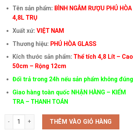
gốc
hiện
Tên sản phẩm:
BÌNH NGÂM RƯỢU PHÚ HÒA
là:
tại
4,8L TRỤ
500,000₫.
là:
360,000₫.
Xuất xứ:
VIỆT NAM
Thương hiệu:
PHÚ HÒA GLASS
Kích thước sản phẩm:
Thể tích 4,8 Lít – Cao
50cm – Rộng 12cm
Đổi trả trong 24h nếu sản phẩm không đúng
Giao hàng toàn quốc NHẬN HÀNG – KIỂM
TRA – THANH TOÁN
Bình Phú Hòa 4,8L số lượng
THÊM VÀO GIỎ HÀNG