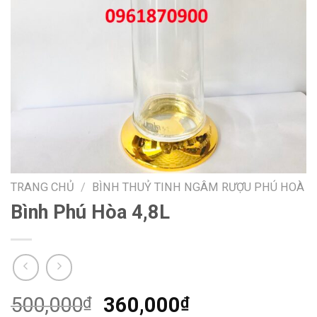
TRANG CHỦ
/
BÌNH THUỶ TINH NGÂM RƯỢU PHÚ HOÀ
Bình Phú Hòa 4,8L
Giá
Giá
500,000
360,000
₫
₫