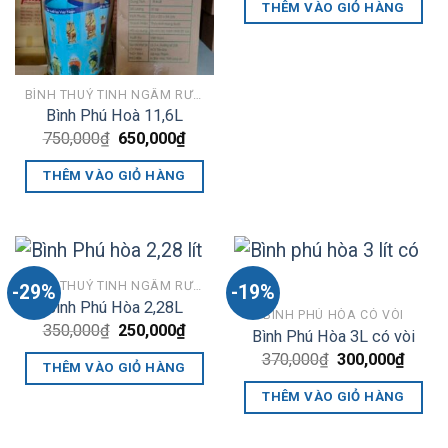
là:
tại
THÊM VÀO GIỎ HÀNG
590,000₫.
là:
490,0
BÌNH THUỶ TINH NGÂM RƯỢU PHÚ HOÀ
Bình Phú Hoà 11,6L
Giá
Giá
750,000
₫
650,000
₫
gốc
hiện
là:
tại
THÊM VÀO GIỎ HÀNG
750,000₫.
là:
650,000₫.
BÌNH THUỶ TINH NGÂM RƯỢU PHÚ HOÀ
-29%
-19%
Bình Phú Hòa 2,28L
BÌNH PHÚ HÒA CÓ VÒI
Giá
Giá
350,000
₫
250,000
₫
Bình Phú Hòa 3L có vòi
gốc
hiện
Giá
Giá
370,000
₫
300,000
₫
là:
tại
THÊM VÀO GIỎ HÀNG
gốc
hiện
350,000₫.
là:
là:
tại
250,000₫.
THÊM VÀO GIỎ HÀNG
370,000₫.
là:
300,0