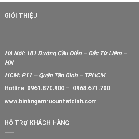
1,850,000₫.
là:
1,550,000₫.
GIỚI THIỆU
Hà Nội: 181 Đường Cầu Diễn – Bắc Từ Liêm –
HN
HCM: P11 – Quận Tân Bình – TPHCM
Hotline: 0961.870.900 – 0968.671.700
www.binhngamruounhatdinh.com
HỖ TRỢ KHÁCH HÀNG