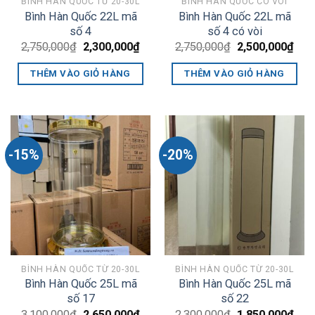
BÌNH HÀN QUỐC TỪ 20-30L
BÌNH HÀN QUỐC CÓ VÒI
Bình Hàn Quốc 22L mã
Bình Hàn Quốc 22L mã
số 4
số 4 có vòi
Giá
Giá
Giá
Giá
2,750,000
₫
2,300,000
₫
2,750,000
₫
2,500,000
₫
gốc
hiện
gốc
hiện
là:
tại
là:
tại
THÊM VÀO GIỎ HÀNG
THÊM VÀO GIỎ HÀNG
2,750,000₫.
là:
2,750,000₫.
là:
2,300,000₫.
2,50
-15%
-20%
BÌNH HÀN QUỐC TỪ 20-30L
BÌNH HÀN QUỐC TỪ 20-30L
Bình Hàn Quốc 25L mã
Bình Hàn Quốc 25L mã
số 17
số 22
Giá
Giá
Giá
Giá
3,100,000
₫
2,650,000
₫
2,300,000
₫
1,850,000
₫