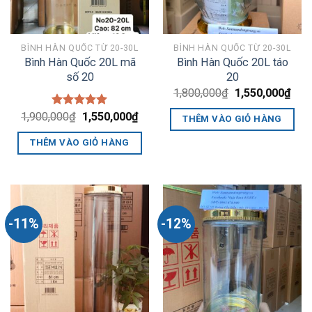
BÌNH HÀN QUỐC TỪ 20-30L
BÌNH HÀN QUỐC TỪ 20-30L
Bình Hàn Quốc 20L mã
Bình Hàn Quốc 20L táo
số 20
20
Giá
Giá
1,800,000
₫
1,550,000
₫
gốc
hiện
là:
tại
Giá
Giá
1,900,000
Được xếp
₫
1,550,000
₫
THÊM VÀO GIỎ HÀNG
1,800,000₫.
là:
gốc
hiện
hạng
5.00
1,55
là:
tại
5 sao
THÊM VÀO GIỎ HÀNG
1,900,000₫.
là:
1,550,000₫.
-11%
-12%