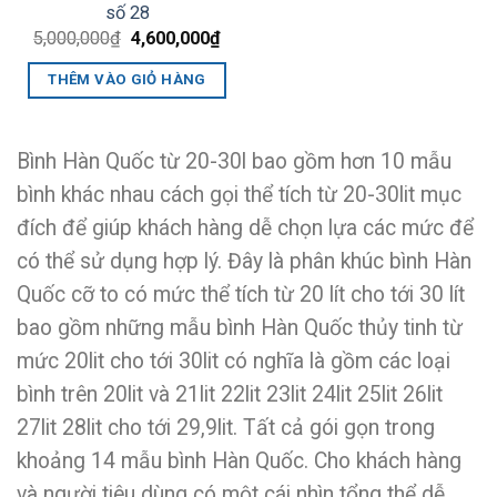
số 28
Giá
Giá
5,000,000
₫
4,600,000
₫
gốc
hiện
là:
tại
THÊM VÀO GIỎ HÀNG
5,000,000₫.
là:
4,600,000₫.
Bình Hàn Quốc từ 20-30l bao gồm hơn 10 mẫu
bình khác nhau cách gọi thể tích từ 20-30lit mục
đích để giúp khách hàng dễ chọn lựa các mức để
có thể sử dụng hợp lý. Đây là phân khúc bình Hàn
Quốc cỡ to có mức thể tích từ 20 lít cho tới 30 lít
bao gồm những mẫu bình Hàn Quốc thủy tinh từ
mức 20lit cho tới 30lit có nghĩa là gồm các loại
bình trên 20lit và 21lit 22lit 23lit 24lit 25lit 26lit
27lit 28lit cho tới 29,9lit. Tất cả gói gọn trong
khoảng 14 mẫu bình Hàn Quốc. Cho khách hàng
và người tiêu dùng có một cái nhìn tổng thể dễ