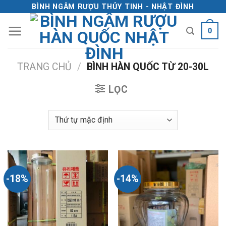
Skip
BÌNH NGÂM RƯỢU THỦY TINH - NHẬT ĐÌNH
to
0
content
TRANG CHỦ
/
BÌNH HÀN QUỐC TỪ 20-30L
LỌC
-18%
-14%