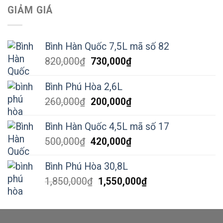
GIẢM GIÁ
Bình Hàn Quốc 7,5L mã số 82
Giá
Giá
820,000
₫
730,000
₫
gốc
hiện
là:
tại
Bình Phú Hòa 2,6L
820,000₫.
là:
Giá
Giá
260,000
₫
200,000
₫
730,000₫.
gốc
hiện
là:
tại
Bình Hàn Quốc 4,5L mã số 17
260,000₫.
là:
Giá
Giá
500,000
₫
420,000
₫
200,000₫.
gốc
hiện
là:
tại
Bình Phú Hòa 30,8L
500,000₫.
là:
Giá
Giá
1,850,000
₫
1,550,000
₫
420,000₫.
gốc
hiện
là:
tại
1,850,000₫.
là: