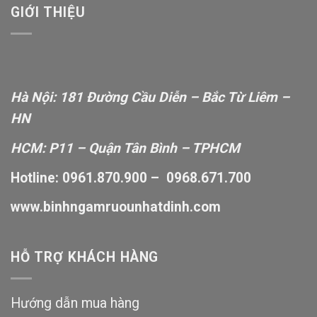
1,550,000₫.
GIỚI THIỆU
Hà Nội: 181 Đường Cầu Diễn – Bắc Từ Liêm –
HN
HCM: P11 – Quận Tân Bình – TPHCM
Hotline: 0961.870.900 – 0968.671.700
www.binhngamruounhatdinh.com
HỖ TRỢ KHÁCH HÀNG
Hướng dẫn mua hàng