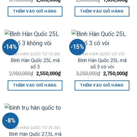
gốc
hiện
gốc
hiện
là:
tại
là:
tại
THÊM VÀO GIỎ HÀNG
THÊM VÀO GIỎ HÀNG
3,100,000₫.
là:
2,300,000₫.
là:
2,650,000₫.
1,85
-14%
-15%
BÌNH HÀN QUỐC TỪ 10-20L
BÌNH HÀN QUỐC CÓ VÒI
Bình Hàn Quốc 25L mã
Bình Hàn Quốc 25L mã
số 3
số 3 có vòi
Giá
Giá
Giá
Giá
2,950,000
₫
2,550,000
₫
3,250,000
₫
2,750,000
₫
gốc
hiện
gốc
hiện
là:
tại
là:
tại
THÊM VÀO GIỎ HÀNG
THÊM VÀO GIỎ HÀNG
2,950,000₫.
là:
3,250,000₫.
là:
2,550,000₫.
2,75
-8%
BÌNH HÀN QUỐC TỪ 20-30L
Bình Hàn Quốc 27,5L mã