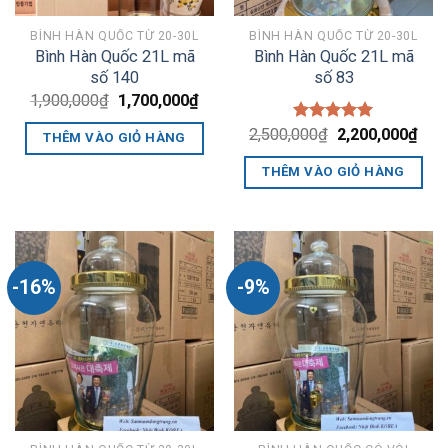
BÌNH HÀN QUỐC TỪ 20-30L
BÌNH HÀN QUỐC TỪ 20-30L
Bình Hàn Quốc 21L mã
Bình Hàn Quốc 21L mã
số 140
số 83
Giá
Giá
1,900,000
₫
1,700,000
₫
gốc
hiện
là:
tại
Giá
Giá
2,500,000
Được xếp
₫
2,200,000
₫
THÊM VÀO GIỎ HÀNG
1,900,000₫.
là:
gốc
hiện
hạng
5.00
1,700,000₫.
là:
tại
5 sao
THÊM VÀO GIỎ HÀNG
2,500,000₫.
là:
2,20
-16%
-9%