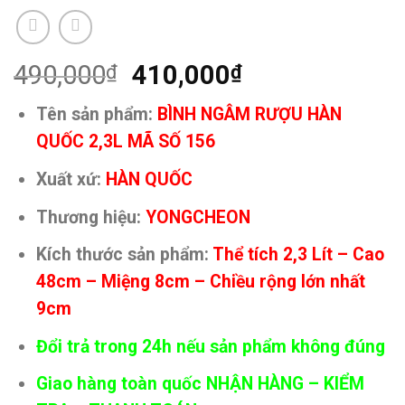
Giá
Giá
490,000
410,000
₫
₫
gốc
hiện
Tên sản phẩm:
BÌNH NGÂM RƯỢU HÀN
là:
tại
QUỐC 2,3L MÃ SỐ 156
490,000₫.
là:
410,000₫.
Xuất xứ:
HÀN QUỐC
Thương hiệu:
YONGCHEON
Kích thước sản phẩm:
Thể tích 2,3 Lít – Cao
48cm – Miệng 8cm – Chiều rộng lớn nhất
9cm
Đổi trả trong 24h nếu sản phẩm không đúng
Giao hàng toàn quốc NHẬN HÀNG – KIỂM