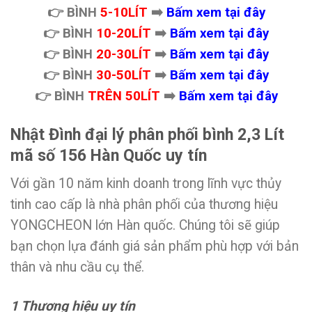
👉 BÌNH
5-10LÍT
➡️
Bấm xem tại đây
👉 BÌNH
10-20LÍT
➡️
Bấm xem tại đây
👉 BÌNH
20-30LÍT
➡️
Bấm xem tại đây
👉 BÌNH
30-50LÍT
➡️
Bấm xem tại đây
👉 BÌNH
TRÊN 50LÍT
➡️
Bấm xem tại đây
Nhật Đình đại lý phân phối bình 2,3 Lít
mã số 156 Hàn Quốc uy tín
Với gần 10 năm kinh doanh trong lĩnh vực thủy
tinh cao cấp là nhà phân phối của thương hiệu
YONGCHEON lớn Hàn quốc. Chúng tôi sẽ giúp
bạn chọn lựa đánh giá sản phẩm phù hợp với bản
thân và nhu cầu cụ thể.
1 Thương hiệu uy tín