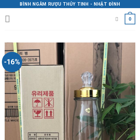
Skip
BÌNH NGÂM RƯỢU THỦY TINH - NHẬT ĐÌNH
to
0
content
-16%