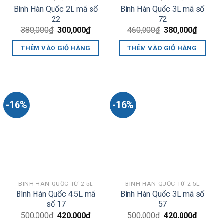
Bình Hàn Quốc 2L mã số
Bình Hàn Quốc 3L mã số
22
72
Giá
Giá
Giá
Giá
380,000
₫
300,000
₫
460,000
₫
380,000
₫
gốc
hiện
gốc
hiện
là:
tại
là:
tại
THÊM VÀO GIỎ HÀNG
THÊM VÀO GIỎ HÀNG
380,000₫.
là:
460,000₫.
là:
300,000₫.
380,0
-16%
-16%
BÌNH HÀN QUỐC TỪ 2-5L
BÌNH HÀN QUỐC TỪ 2-5L
Bình Hàn Quốc 4,5L mã
Bình Hàn Quốc 3L mã số
số 17
57
Giá
Giá
Giá
Giá
500,000
₫
420,000
₫
500,000
₫
420,000
₫