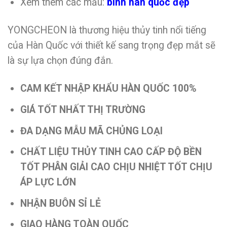
Xem thêm các mẫu:
bình hàn quốc đẹp
YONGCHEON là thương hiệu thủy tinh nổi tiếng
của Hàn Quốc với thiết kế sang trọng đẹp mắt sẽ
là sự lựa chọn đúng đắn.
CAM KẾT NHẬP KHẨU HÀN QUỐC 100%
GIÁ TỐT NHẤT THỊ TRƯỜNG
ĐA DẠNG MẪU MÃ CHỦNG LOẠI
CHẤT LIỆU THỦY TINH CAO CẤP ĐỘ BỀN
TỐT PHÂN GIẢI CAO CHỊU NHIỆT TỐT CHỊU
ÁP LỰC LỚN
NHẬN BUÔN SỈ LẺ
GIAO HÀNG TOÀN QUỐC