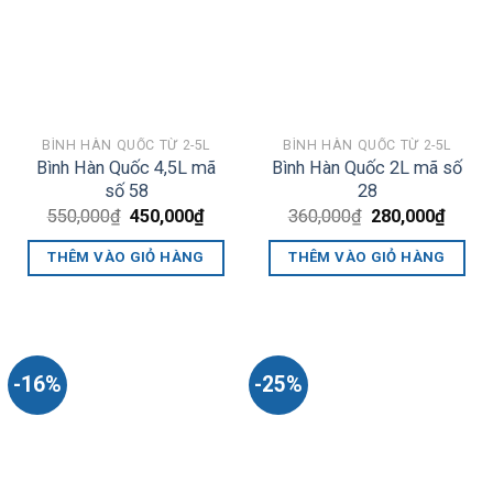
BÌNH HÀN QUỐC TỪ 2-5L
BÌNH HÀN QUỐC TỪ 2-5L
Bình Hàn Quốc 4,5L mã
Bình Hàn Quốc 2L mã số
số 58
28
Giá
Giá
Giá
Giá
550,000
₫
450,000
₫
360,000
₫
280,000
₫
gốc
hiện
gốc
hiện
là:
tại
là:
tại
THÊM VÀO GIỎ HÀNG
THÊM VÀO GIỎ HÀNG
550,000₫.
là:
360,000₫.
là:
450,000₫.
280,0
-16%
-25%