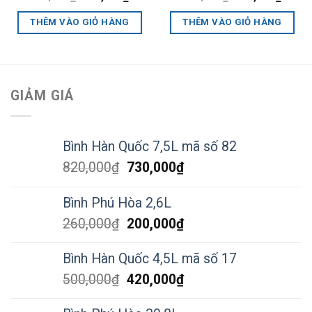
gốc
hiện
gốc
hiện
là:
tại
là:
tại
THÊM VÀO GIỎ HÀNG
THÊM VÀO GIỎ HÀNG
500,000₫.
là:
500,000₫.
là:
420,000₫.
420,0
GIẢM GIÁ
Bình Hàn Quốc 7,5L mã số 82
Giá
Giá
820,000
₫
730,000
₫
gốc
hiện
là:
tại
Bình Phú Hòa 2,6L
820,000₫.
là:
Giá
Giá
260,000
₫
200,000
₫
730,000₫.
gốc
hiện
là:
tại
Bình Hàn Quốc 4,5L mã số 17
260,000₫.
là:
Giá
Giá
500,000
₫
420,000
₫
200,000₫.
gốc
hiện