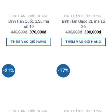
BÌNH HÀN QUỐC TỪ 2-5L
BÌNH HÀN QUỐC TỪ 2-5L
Bình Hàn Quốc 3,5L mã
Bình Hàn Quốc 2L mã số
số 19
36
Giá
Giá
Giá
Giá
440,000
₫
370,000
₫
400,000
₫
300,000
₫
gốc
hiện
gốc
hiện
là:
tại
là:
tại
THÊM VÀO GIỎ HÀNG
THÊM VÀO GIỎ HÀNG
440,000₫.
là:
400,000₫.
là:
370,000₫.
300,0
-21%
-17%
BÌNH HÀN QUỐC TỪ 2-5L
BÌNH HÀN QUỐC TỪ 2-5L