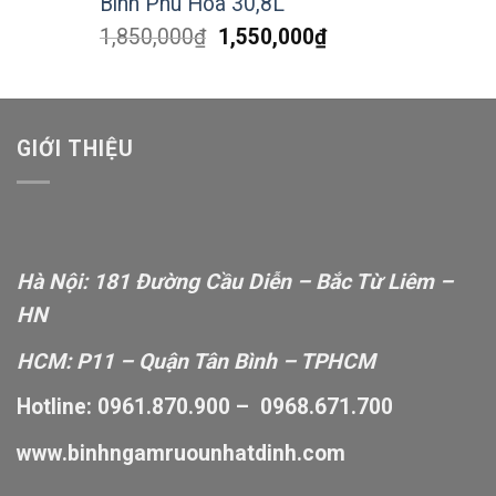
là:
tại
Bình Phú Hòa 30,8L
500,000₫.
là:
Giá
Giá
1,850,000
₫
1,550,000
₫
420,000₫.
gốc
hiện
là:
tại
1,850,000₫.
là:
1,550,000₫.
GIỚI THIỆU
Hà Nội: 181 Đường Cầu Diễn – Bắc Từ Liêm –
HN
HCM: P11 – Quận Tân Bình – TPHCM
Hotline: 0961.870.900 – 0968.671.700
www.binhngamruounhatdinh.com