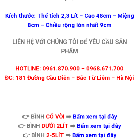
Kích thước: Thể tích 2,3 Lít – Cao 48cm – Miệng
8cm – Chiều rộng lớn nhất 9cm
LIÊN HỆ VỚI CHÚNG TÔI ĐỂ YÊU CẦU SẢN
PHẨM
HOTLINE: 0961.870.900 – 0968.671.700
ĐC: 181 Đường Cầu Diễn – Bắc Từ Liêm – Hà Nội
👉
BÌNH
CÓ VÒI
➡️
Bấm xem tại đây
👉 BÌNH
DƯỚI 2LÍT
➡️
Bấm xem tại đây
👉 BÌNH
2-5LÍT
➡️
Bấm xem tại đây