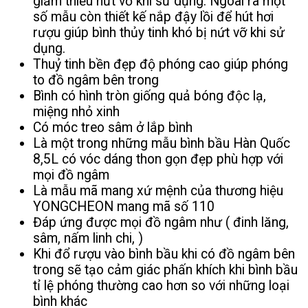
giảm thiểu nứt vỡ khi sử dụng. Ngoài ra một
số mẫu còn thiết kế nắp đậy lồi để hút hơi
rượu giúp bình thủy tinh khó bị nứt vỡ khi sử
dụng.
Thuỷ tinh bền đẹp độ phóng cao giúp phóng
to đồ ngâm bên trong
Bình có hình tròn giống quả bóng độc lạ,
miệng nhỏ xinh
Có móc treo sâm ở lắp bình
Là một trong những mẫu bình bầu Hàn Quốc
8,5L có vóc dáng thon gọn đẹp phù hợp với
mọi đồ ngâm
Là mẫu mã mang xứ mệnh của thương hiệu
YONGCHEON mang mã số 110
Đáp ứng được mọi đồ ngâm như ( đinh lăng,
sâm, nấm linh chi, )
Khi đổ rượu vào bình bầu khi có đồ ngâm bên
trong sẽ tạo cảm giác phấn khích khi bình bầu
tỉ lệ phóng thường cao hơn so với những loại
bình khác