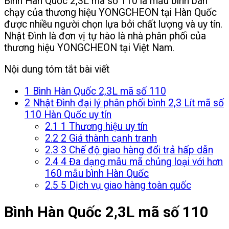
Bình Hàn Quốc 2,3L mã số 110 là mẫu bình bán
chạy của thương hiệu YONGCHEON tại Hàn Quốc
được nhiều người chọn lựa bởi chất lượng và uy tín.
Nhật Đình là đơn vị tự hào là nhà phân phối của
thương hiệu YONGCHEON tại Việt Nam.
Nội dung tóm tắt bài viết
1
Bình Hàn Quốc 2,3L mã số 110
2
Nhật Đình đại lý phân phối bình 2,3 Lít mã số
110 Hàn Quốc uy tín
2.1
1 Thương hiệu uy tín
2.2
2 Giá thành cạnh tranh
2.3
3 Chế độ giao hàng đổi trả hấp dẫn
2.4
4 Đa dạng mẫu mã chủng loại với hơn
160 mẫu bình Hàn Quốc
2.5
5 Dịch vụ giao hàng toàn quốc
Bình Hàn Quốc 2,3L mã số 110