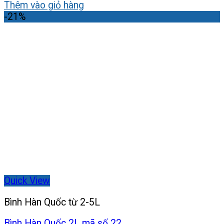
gốc
hiện
Thêm vào giỏ hàng
là:
tại
-21%
400,000₫.
là:
330,000₫.
Quick View
Bình Hàn Quốc từ 2-5L
Bình Hàn Quốc 2L mã số 22