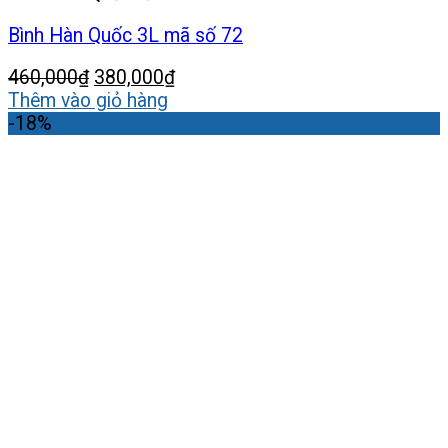
Bình Hàn Quốc 3L mã số 72
Giá
Giá
460,000
₫
380,000
₫
gốc
hiện
Thêm vào giỏ hàng
là:
tại
-18%
460,000₫.
là:
380,000₫.