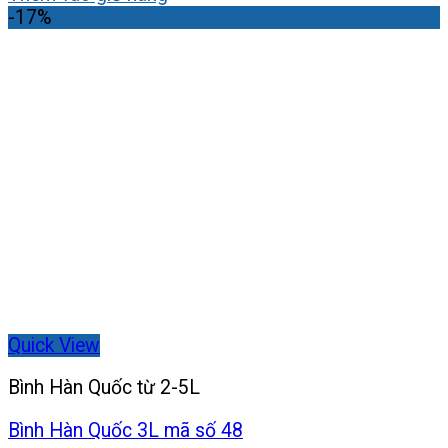
là:
tại
-17%
450,000₫.
là:
380,000₫.
Quick View
Bình Hàn Quốc từ 2-5L
Bình Hàn Quốc 3L mã số 48