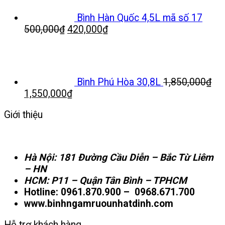
200,000₫.
Bình Hàn Quốc 4,5L mã số 17
Giá
Giá
500,000
₫
420,000
₫
gốc
hiện
là:
tại
500,000₫.
là:
420,000₫.
Bình Phú Hòa 30,8L
1,850,000
₫
Giá
Giá
1,550,000
₫
gốc
hiện
Giới thiệu
là:
tại
1,850,000₫.
là:
1,550,000₫.
Hà Nội: 181 Đường Cầu Diễn – Bắc Từ Liêm
– HN
HCM: P11 – Quận Tân Bình – TPHCM
Hotline: 0961.870.900 – 0968.671.700
www.binhngamruounhatdinh.com
Hỗ trợ khách hàng