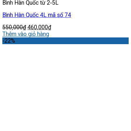
Bình Hàn Quốc từ 2-5L
Bình Hàn Quốc 4L mã số 74
Giá
Giá
550,000
₫
460,000
₫
gốc
hiện
Thêm vào giỏ hàng
là:
tại
-22%
550,000₫.
là:
460,000₫.