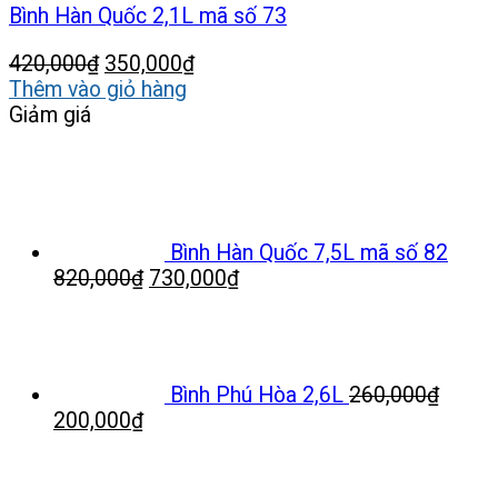
Bình Hàn Quốc 2,1L mã số 73
Giá
Giá
420,000
₫
350,000
₫
gốc
hiện
Thêm vào giỏ hàng
là:
tại
Giảm giá
420,000₫.
là:
350,000₫.
Bình Hàn Quốc 7,5L mã số 82
Giá
Giá
820,000
₫
730,000
₫
gốc
hiện
là:
tại
820,000₫.
là:
730,000₫.
Bình Phú Hòa 2,6L
260,000
₫
Giá
Giá
200,000
₫
gốc
hiện
là:
tại
260,000₫.
là: