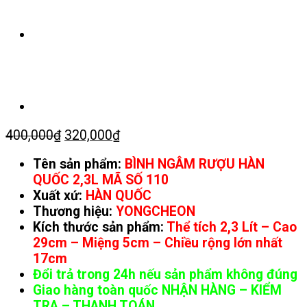
Giá
Giá
400,000
₫
320,000
₫
gốc
hiện
Tên sản phẩm:
BÌNH NGÂM RƯỢU HÀN
là:
tại
QUỐC 2,3L MÃ SỐ 110
400,000₫.
là:
Xuất xứ:
HÀN QUỐC
320,000₫.
Thương hiệu:
YONGCHEON
Kích thước sản phẩm:
Thể tích 2,3 Lít – Cao
29cm – Miệng 5cm – Chiều rộng lớn nhất
17cm
Đổi trả trong 24h nếu sản phẩm không đúng
Giao hàng toàn quốc NHẬN HÀNG – KIỂM
TRA – THANH TOÁN