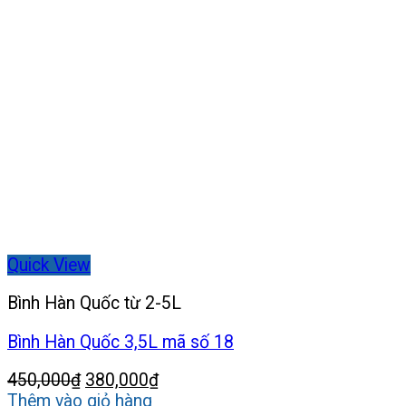
Quick View
Bình Hàn Quốc từ 2-5L
Bình Hàn Quốc 3,5L mã số 18
Giá
Giá
450,000
₫
380,000
₫
gốc
hiện
Thêm vào giỏ hàng