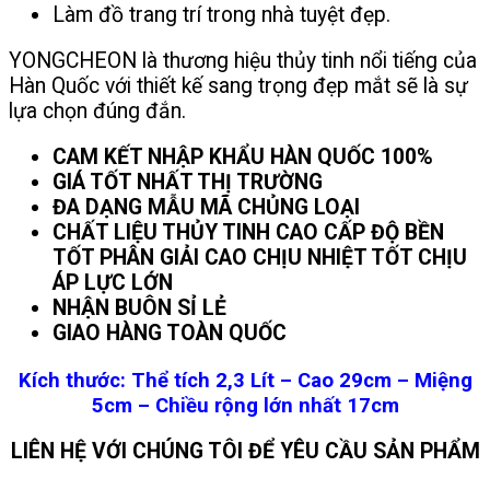
Làm đồ trang trí trong nhà tuyệt đẹp.
YONGCHEON là thương hiệu thủy tinh nổi tiếng của
Hàn Quốc với thiết kế sang trọng đẹp mắt sẽ là sự
lựa chọn đúng đắn.
CAM KẾT NHẬP KHẨU HÀN QUỐC 100%
GIÁ TỐT NHẤT THỊ TRƯỜNG
ĐA DẠNG MẪU MÃ CHỦNG LOẠI
CHẤT LIỆU THỦY TINH CAO CẤP ĐỘ BỀN
TỐT PHÂN GIẢI CAO CHỊU NHIỆT TỐT CHỊU
ÁP LỰC LỚN
NHẬN BUÔN SỈ LẺ
GIAO HÀNG TOÀN QUỐC
Kích thước: Thể tích 2,3 Lít – Cao 29cm – Miệng
5cm – Chiều rộng lớn nhất 17cm
LIÊN HỆ VỚI CHÚNG TÔI ĐỂ YÊU CẦU SẢN PHẨM