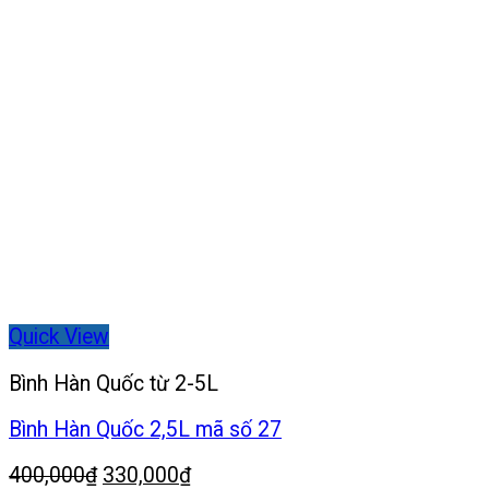
Quick View
Bình Hàn Quốc từ 2-5L
Bình Hàn Quốc 2,5L mã số 27
Giá
Giá
400,000
₫
330,000
₫