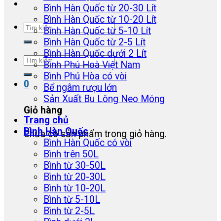
Bình Hàn Quốc từ 20-30 Lít
Bình Hàn Quốc từ 10-20 Lít
Tìm
Bình Hàn Quốc từ 5-10 Lít
kiếm:
Bình Hàn Quốc từ 2-5 Lít
Bình Hàn Quốc dưới 2 Lít
Tìm
Bình Phú Hoà Việt Nam
kiếm:
Bình Phú Hòa có vòi
0
Bể ngâm rượu lớn
Sản Xuất Bu Lông Neo Móng
Giỏ hàng
Trang chủ
Bình Hàn Quốc
Chưa có sản phẩm trong giỏ hàng.
Bình Hàn Quốc có vòi
Bình trên 50L
Bình từ 30-50L
Bình từ 20-30L
Bình từ 10-20L
Bình từ 5-10L
Bình từ 2-5L