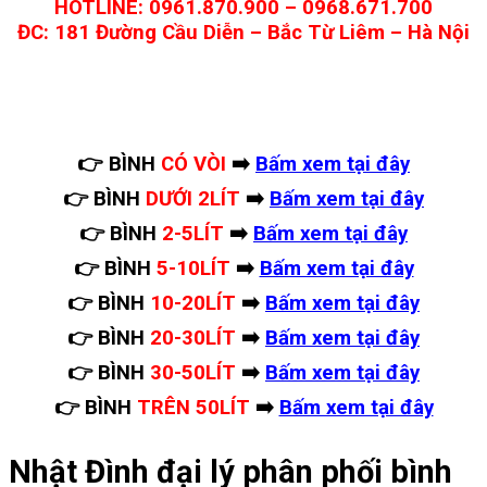
HOTLINE: 0961.870.900 – 0968.671.700
ĐC: 181 Đường Cầu Diễn – Bắc Từ Liêm – Hà Nội
👉
BÌNH
CÓ VÒI
➡️
Bấm xem tại đây
👉 BÌNH
DƯỚI 2LÍT
➡️
Bấm xem tại đây
👉 BÌNH
2-5LÍT
➡️
Bấm xem tại đây
👉 BÌNH
5-10LÍT
➡️
Bấm xem tại đây
👉 BÌNH
10-20LÍT
➡️
Bấm xem tại đây
👉 BÌNH
20-30LÍT
➡️
Bấm xem tại đây
👉 BÌNH
30-50LÍT
➡️
Bấm xem tại đây
👉 BÌNH
TRÊN 50LÍT
➡️
Bấm xem tại đây
Nhật Đình đại lý phân phối bình